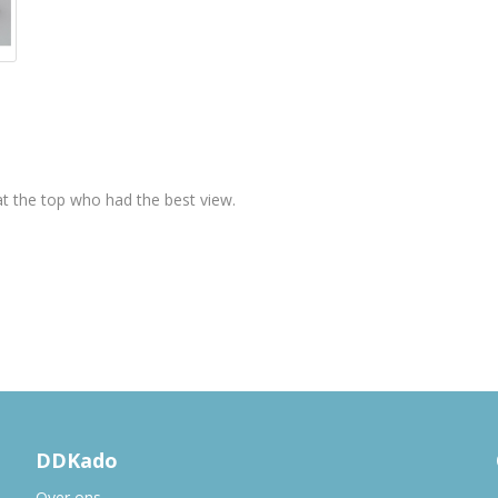
l at the top who had the best view.
DDKado
Over ons