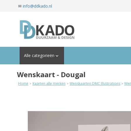
✉
info@ddkado.nl
Alle categorieën

Wenskaart - Dougal
Home
Kaarten alle merken
Wenskaarten DMC Illustrations
Wen
>
>
>